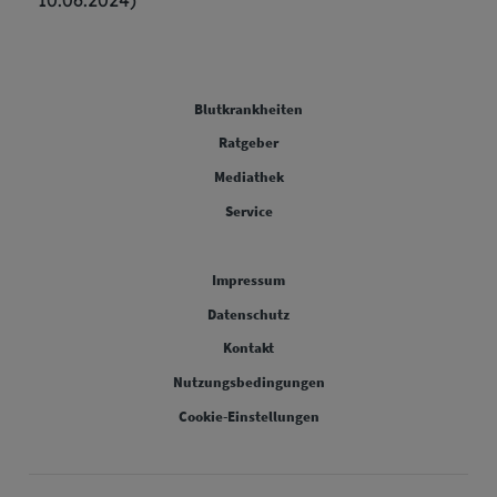
FOOTER COLUMN ONE [FOOTER FIRST]
Blutkrankheiten
FOOTER COLUMN TWO [FOOTER FIRST]
Ratgeber
FOOTER COLUMN THREE [FOOTER FIRST]
Mediathek
FOOTER COLUMN FOUR [FOOTER FIRST]
Service
Legal [Footer Second]
Impressum
Datenschutz
Kontakt
Nutzungsbedingungen
Cookie-Einstellungen