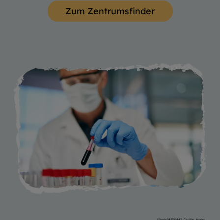
Zum Zentrumsfinder
iStock-543357442_Cecilie_Arcurs