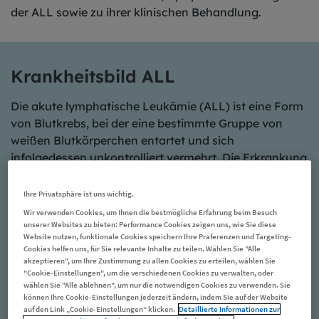
der ALL sowie zu ihrer klinischen Behandlung.
Krankheitsbild ALL
Die akute lymphatische Leukämie (ALL) ist eine Form
von Blutkrebs, bei der eine bestimmte Gruppe von
weißen Blutkörperchen entartet und sich
infolgedessen unkontrolliert vermehrt. Die Erkrankung
tritt vor allem bei Kindern und Jugendlichen auf. Hier
erhalten Sie verständliche Informationen rund um die
Ihre Privatsphäre ist uns wichtig.
ALL.
Wir verwenden Cookies, um Ihnen die bestmögliche Erfahrung beim Besuch
unserer Websites zu bieten: Performance Cookies zeigen uns, wie Sie diese
Website nutzen, funktionale Cookies speichern Ihre Präferenzen und Targeting-
Zum Krankheitsbild ALL
Cookies helfen uns, für Sie relevante Inhalte zu teilen. Wählen Sie "Alle
akzeptieren", um Ihre Zustimmung zu allen Cookies zu erteilen, wählen Sie
"Cookie-Einstellungen", um die verschiedenen Cookies zu verwalten, oder
wählen Sie "Alle ablehnen", um nur die notwendigen Cookies zu verwenden. Sie
können Ihre Cookie-Einstellungen jederzeit ändern, indem Sie auf der Website
auf den Link „Cookie-Einstellungen“ klicken.
Detaillierte Informationen zur