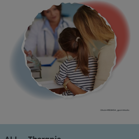
iStock-493084514_gpointstudio
ALL – Therapie