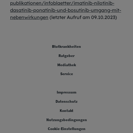
publikationen/infoblaetter/imatinib-nilotinib-
dasatinib-ponatinib-und-bosutinib-umgang-mit-
nebenwirkungen
(letzter Aufruf am 09.10.2023)
FOOTER COLUMN ONE [FOOTER FIRST]
Blutkrankheiten
FOOTER COLUMN TWO [FOOTER FIRST]
Ratgeber
FOOTER COLUMN THREE [FOOTER FIRST]
Mediathek
FOOTER COLUMN FOUR [FOOTER FIRST]
Service
Legal [Footer Second]
Impressum
Datenschutz
Kontakt
Nutzungsbedingungen
Cookie-Einstellungen