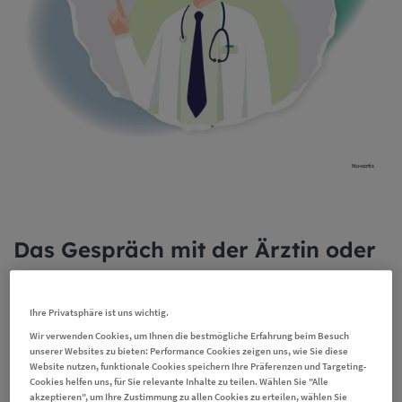
Novartis
Das Gespräch mit der Ärztin oder
dem Arzt ist essenziell
Ihre Privatsphäre ist uns wichtig.
Wenn Sie Nebenwirkungen bei sich feststellen,
Wir verwenden Cookies, um Ihnen die bestmögliche Erfahrung beim Besuch
sprechen Sie dies Ihrem behandelnden
unserer Websites zu bieten: Performance Cookies zeigen uns, wie Sie diese
Ärzteteam
gegenüber auf jeden Fall
an. Oft lassen
Website nutzen, funktionale Cookies speichern Ihre Präferenzen und Targeting-
sich Nebenwirkungen wirkungsvoll lindern.
Cookies helfen uns, für Sie relevante Inhalte zu teilen. Wählen Sie "Alle
akzeptieren", um Ihre Zustimmung zu allen Cookies zu erteilen, wählen Sie