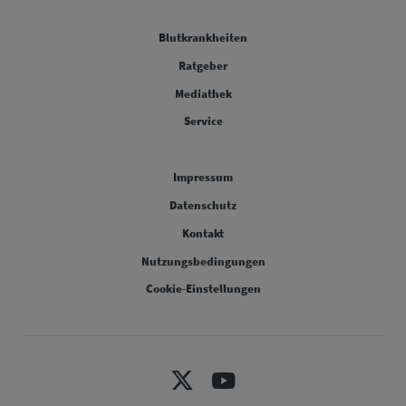
FOOTER COLUMN ONE [FOOTER FIRST]
Blutkrankheiten
FOOTER COLUMN TWO [FOOTER FIRST]
Ratgeber
FOOTER COLUMN THREE [FOOTER FIRST]
Mediathek
FOOTER COLUMN FOUR [FOOTER FIRST]
Service
Legal [Footer Second]
Impressum
Datenschutz
Kontakt
Nutzungsbedingungen
Cookie-Einstellungen
X
Youtube