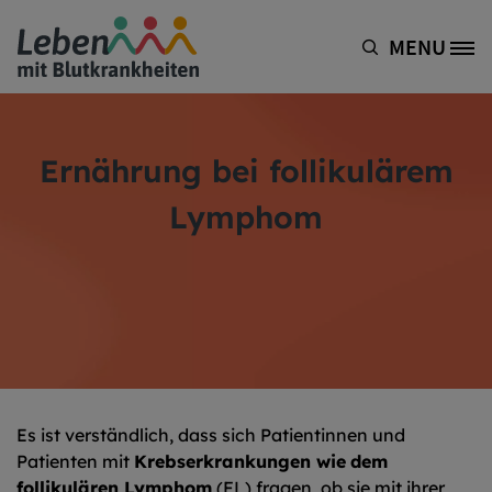
Direkt zum Inhalt
MENU
Site Logo
Ernährung bei follikulärem
Lymphom
Es ist verständlich, dass sich Patientinnen und
Patienten mit
Krebserkrankungen wie
dem
follikulären Lymphom
(FL) fragen, ob sie mit ihrer