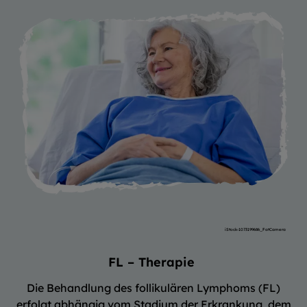
iStock-1073199686_FatCamera
FL – Therapie
Die Behandlung des follikulären Lymphoms (FL)
erfolgt abhängig vom Stadium der Erkrankung, dem