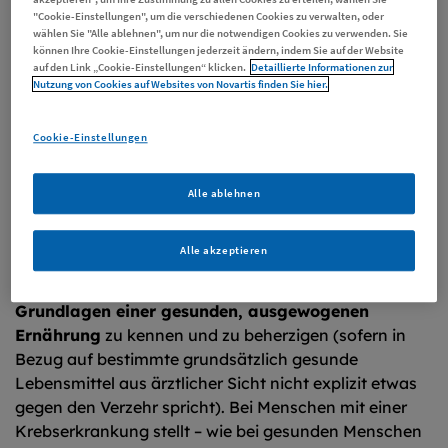
zuckerbewusste Ernährung
sinnvoll und wichtig: zur
"Cookie-Einstellungen", um die verschiedenen Cookies zu verwalten, oder
Unterstützung der ärztlichen Krebstherapie und
wählen Sie "Alle ablehnen", um nur die notwendigen Cookies zu verwenden. Sie
können Ihre Cookie-Einstellungen jederzeit ändern, indem Sie auf der Website
allgemein zur Förderung des Immunsystems.
auf den Link „Cookie-Einstellungen“ klicken.
Detaillierte Informationen zur
Nutzung von Cookies auf Websites von Novartis finden Sie hier.
Cookie-Einstellungen
Gelten generelle
Ernährungsempfehlungen auch
Alle ablehnen
bei Krebs?
Alle akzeptieren
Auch für Menschen mit Krebserkrankungen wie dem
follikulären Lymphom ist es sinnvoll und wichtig, die
Grundlagen einer gesunden, ausgewogenen
Ernährung
zu kennen und zu beherzigen (sofern in
Bezug auf bestimmte grundsätzlich gesunde
Lebensmittel aus ärztlicher Sicht nicht explizit etwas
gegen den Verzehr spricht). Bei Menschen mit einer
Krebserkrankung stellt – wie bei gesunden Menschen