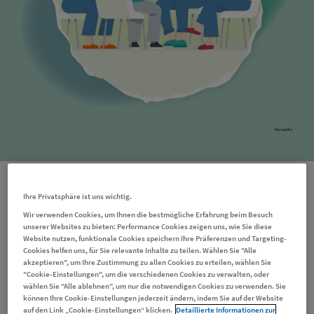
Novartis
Was ist Selbsthilfe?
Ihre Privatsphäre ist uns wichtig.
Wir verwenden Cookies, um Ihnen die bestmögliche Erfahrung beim Besuch
Unter Selbsthilfe werden meist Gruppen von
unserer Websites zu bieten: Performance Cookies zeigen uns, wie Sie diese
Website nutzen, funktionale Cookies speichern Ihre Präferenzen und Targeting-
Patientinnen, Patienten und Angehörigen verstanden,
Cookies helfen uns, für Sie relevante Inhalte zu teilen. Wählen Sie "Alle
die sich regelmäßig zum Austausch über ein
akzeptieren", um Ihre Zustimmung zu allen Cookies zu erteilen, wählen Sie
gemeinsames Problem treffen. Der Begriff kann
"Cookie-Einstellungen", um die verschiedenen Cookies zu verwalten, oder
wählen Sie "Alle ablehnen", um nur die notwendigen Cookies zu verwenden. Sie
jedoch auch weiter gefasst werden und schließt
können Ihre Cookie-Einstellungen jederzeit ändern, indem Sie auf der Website
dann
Selbsthilfeorganisationen
ein.
auf den Link „Cookie-Einstellungen“ klicken.
Detaillierte Informationen zur