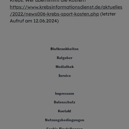
https://www.krebsinformationsdienst.de/aktuelles
/2022/news006-krebs-sport-kosten.php
(letzter
Aufruf am 12.06.2024)
FOOTER COLUMN ONE [FOOTER FIRST]
Blutkrankheiten
FOOTER COLUMN TWO [FOOTER FIRST]
Ratgeber
FOOTER COLUMN THREE [FOOTER FIRST]
Mediathek
FOOTER COLUMN FOUR [FOOTER FIRST]
Service
Legal [Footer Second]
Impressum
Datenschutz
Kontakt
Nutzungsbedingungen
Cookie-Einstellungen