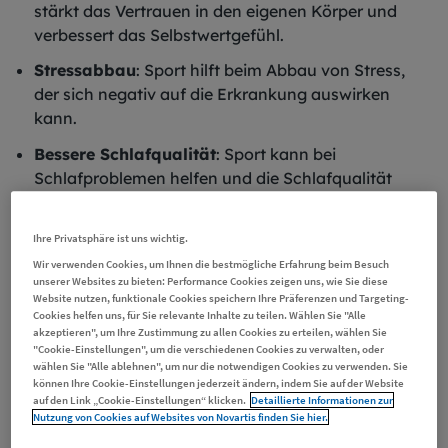
stärkt das Vertrauen in den eigenen Körper und
verbessert das Selbstwertgefühl.
Stressabbau
: Sport hilft beim Abbau von Stress,
der sich negativ auf die Erkrankung auswirken
kann.
Bessere Schlafqualität
: Sport kann bei
Schlafproblemen helfen und die Schlafqualität
verbessern.
Soziale Interaktion:
Sport in der Gruppe kann
Ihre Privatsphäre ist uns wichtig.
sozialer Isolation entgegenwirken und das
Wir verwenden Cookies, um Ihnen die bestmögliche Erfahrung beim Besuch
2
unserer Websites zu bieten: Performance Cookies zeigen uns, wie Sie diese
Gemeinschaftsgefühl stärken.
Website nutzen, funktionale Cookies speichern Ihre Präferenzen und Targeting-
Cookies helfen uns, für Sie relevante Inhalte zu teilen. Wählen Sie "Alle
akzeptieren", um Ihre Zustimmung zu allen Cookies zu erteilen, wählen Sie
"Cookie-Einstellungen", um die verschiedenen Cookies zu verwalten, oder
wählen Sie "Alle ablehnen", um nur die notwendigen Cookies zu verwenden. Sie
können Ihre Cookie-Einstellungen jederzeit ändern, indem Sie auf der Website
auf den Link „Cookie-Einstellungen“ klicken.
Detaillierte Informationen zur
Nutzung von Cookies auf Websites von Novartis finden Sie hier.