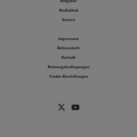
Ratgeber
FOOTER COLUMN THREE [FOOTER FIRST]
Mediathek
FOOTER COLUMN FOUR [FOOTER FIRST]
Service
Legal [Footer Second]
Impressum
Datenschutz
Kontakt
Nutzungsbedingungen
Cookie-Einstellungen
X
Youtube