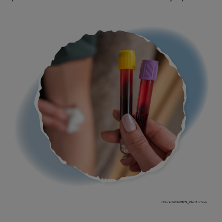
iStock-1463489972_FluxFactory