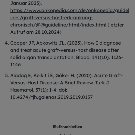
Januar 2023).
https://www.onkopedia.com/de/onkopedia/guidel
ines/graft-versus-host-erkrankung-
chronisch/@@guideline/html/index.html
(letzter
Aufruf am 28.10.2024)
Cooper JP, Abkowitz JL. (2023). How I diagnose
and treat acute graft-versus-host disease after
solid organ transplantation. Blood. 141(10): 1136-
1146
Aladağ E, Kelkitli E, Göker H. (2020). Acute Graft-
Versus-Host Disease: A Brief Review. Turk J
Haematol. 37(1): 1-4. doi:
10.4274/tjh.galenos.2019.2019.0157
FOOTER COLUMN ONE [FOOTER FIRST]
Blutkrankheiten
FOOTER COLUMN TWO [FOOTER FIRST]