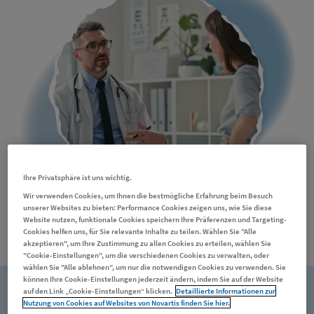
Ihre Privatsphäre ist uns wichtig.
Wir verwenden Cookies, um Ihnen die bestmögliche Erfahrung beim Besuch
unserer Websites zu bieten: Performance Cookies zeigen uns, wie Sie diese
Website nutzen, funktionale Cookies speichern Ihre Präferenzen und Targeting-
Cookies helfen uns, für Sie relevante Inhalte zu teilen. Wählen Sie "Alle
iStock-1358954851_Kobus Louw
akzeptieren", um Ihre Zustimmung zu allen Cookies zu erteilen, wählen Sie
"Cookie-Einstellungen", um die verschiedenen Cookies zu verwalten, oder
wählen Sie "Alle ablehnen", um nur die notwendigen Cookies zu verwenden. Sie
können Ihre Cookie-Einstellungen jederzeit ändern, indem Sie auf der Website
auf den Link „Cookie-Einstellungen“ klicken.
Detaillierte Informationen zur
GvHD: Symptome frühzeitig dokumentieren!
Nutzung von Cookies auf Websites von Novartis finden Sie hier.