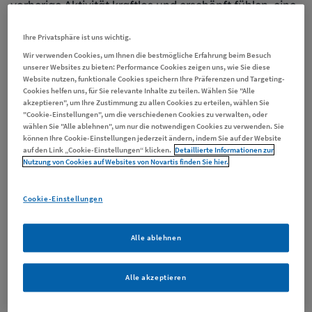
vorherige Aktivität kraftlos und erschöpft fühlen, eine
3
Ruhepause sorgt nicht für die nötige Erholung.
Ihre Privatsphäre ist uns wichtig.
Wir verwenden Cookies, um Ihnen die bestmögliche Erfahrung beim Besuch
Mögliche
Anzeichen
einer Fatigue sind:
unserer Websites zu bieten: Performance Cookies zeigen uns, wie Sie diese
Website nutzen, funktionale Cookies speichern Ihre Präferenzen und Targeting-
Cookies helfen uns, für Sie relevante Inhalte zu teilen. Wählen Sie "Alle
Körperliche Symptome
wie Schwäche,
akzeptieren", um Ihre Zustimmung zu allen Cookies zu erteilen, wählen Sie
Kraftlosigkeit, schwere Glieder, Unwohlsein und
"Cookie-Einstellungen", um die verschiedenen Cookies zu verwalten, oder
wählen Sie "Alle ablehnen", um nur die notwendigen Cookies zu verwenden. Sie
Schlafstörungen
können Ihre Cookie-Einstellungen jederzeit ändern, indem Sie auf der Website
auf den Link „Cookie-Einstellungen“ klicken.
Detaillierte Informationen zur
Psychische Symptome wie
Traurigkeit,
Nutzung von Cookies auf Websites von Novartis finden Sie hier.
Niedergeschlagenheit und Antriebslosigkeit, Ängste
und Reizbarkeit
Cookie-Einstellungen
Kognitive Symptome
wie
Konzentrationsstörungen, Wortfindungsstörungen
Alle ablehnen
und Gedächtnisstörungen
Alle akzeptieren
Manchmal entsteht ein regelrechter Teufelskreis: Die
Kraftlosigkeit kann etwa Niedergeschlagenheit