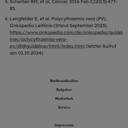
Scherber RM, et al. Cancer. 2016 Feb 1;122(3):477-
85.
Lengfelder E, et al. Polycythaemia vera (PV).
Onkopedia Leitlinie (Stand September 2023).
https://www.onkopedia.com/de/onkopedia/guidel
ines/polycythaemia-vera-
pv/@@guideline/html/index.html
(letzter Aufruf
am 01.10.2024)
FOOTER COLUMN ONE [FOOTER FIRST]
Blutkrankheiten
FOOTER COLUMN TWO [FOOTER FIRST]
Ratgeber
FOOTER COLUMN THREE [FOOTER FIRST]
Mediathek
FOOTER COLUMN FOUR [FOOTER FIRST]
Service
Legal [Footer Second]
Impressum